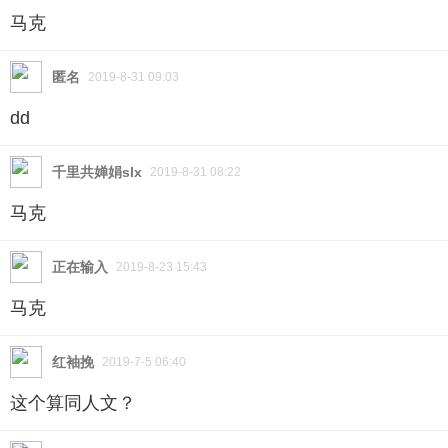
上来，更像一个人类？
马克
“说人话。”
匿名
2019-8-31 09:03
dd
“挺好，你回来我很高兴。”
千里共婵娟slx
2019-8-31 08:22
“就没别的？”
马克
“有心上人吗？”通常一个人忽然改变，变成另一个
正在输入
2019-8-23 15:43
人，多半是有了喜欢的人。
马克
小青不说话，气氛有些沉闷。
红袖挽
2019-7-5 06:40
“嫂子厨艺不错。”一直到吃饭时，小青才开口，夹
这个算同人文？
了一筷子鲈鱼，“我准备成亲。”