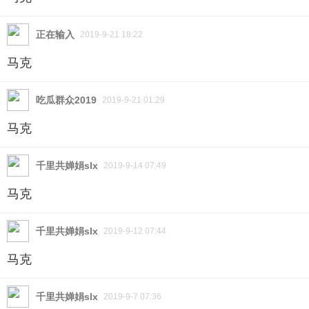
“自然。我有夫君在，什么邪祟也近不了身。”许仙
正在输入
2019-9-21 18:22
轻笑。
马克
大白低头喝茶。
吃瓜群众2019
2019-9-21 01:29
马克
过了一会儿，许仙忽然抬头：“今天买了新鲜的鲈
鱼，梁厨子未必打理得妥当，我去瞧着。这鲈鱼呀，
千里共婵娟slx
2019-9-14 07:49
味美而鲜……”
马克
“这就是你要的生活？”一个熟悉的声音冷冷地钻入
耳中，大白眯眼望去，小青俊逸的身影挡住大片尘
千里共婵娟slx
2019-9-12 07:44
光，与庭外的杏树交相辉映。
马克
“你现在好像文雅了不少。”大白慢悠悠放下茶杯，
千里共婵娟slx
2019-9-7 07:36
小青似乎和从前有些不一样了，具体怎么不同他说不