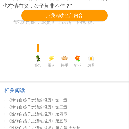
也有情有义，公子莫非不信？”
点我阅读全部内容
“蛇就是蛇，蛇是世间最冷血的动物。”
“可这蛇妖通人性。”嫣红娘作为风尘中人，自然懂
得不与恩客较劲的道理，嫣然道：“不过公子说的也不
无道理，想来都是些说说书人为挣茶钱胡乱编排的，
世上哪有什么蛇妖？”
路过
雷人
握手
鲜花
鸡蛋
“人妖殊途。”小青冷哼了一声，“妖就是妖，谁规
定妖要对人有情爱？一群蠢货。”
相关阅读
•
《性转白娘子之渣蛇报恩》第一章
“你怎么骂人呀？”嫣红娘脸上挂不住。小青走过去
•
《性转白娘子之渣蛇报恩》第三章
捏起她下颌，狭长眸子闪着妖冶而阴冷的光泽，嫣红
•
《性转白娘子之渣蛇报恩》第四章
娘忽然就怕了，“我、我再也不敢了。”
•
《性转白娘子之渣蛇报恩》第五章
•
《性转白娘子之渣蛇报恩》第六章 大结局