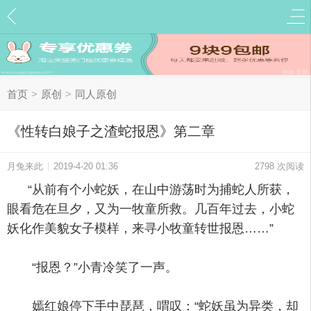
同人原创
首页
>
原创
>
同人原创
《性转白娘子之渣蛇报恩》第二章
月兔来此
|
2019-4-20 01:36
2798 次阅读
“从前有个小蛇妖，在山中游荡时为捕蛇人所获，
眼看危在旦夕，又为一牧童所救。几百年过去，小蛇
妖化作美貌女子模样，来寻小牧童转世报恩……”
“报恩？”小青冷笑了一声。
嫣红娘停下手中琵琶，喟叹：“蛇妖虽为异类，却