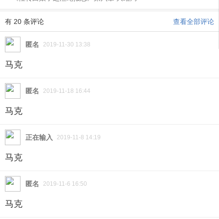
那一晚，小青宿在胭脂楼嫣红娘的房中。次日晌
有 20 条评论
查看全部评论
午，丫鬟去敲门发现房门不知为何没上锁，瞅了眼屋
里情形立马尖叫起来。嫣红娘到底怎么死的，老鸨一
匿名
2019-11-30 13:38
个字也不肯透露，有人说浑身赤裸的躺在地毯上，皮
马克
肤发青长满蛇鳞样子十分恐怖，有人说四肢残缺，头
挂在房梁上……
匿名
2019-11-18 16:44
花柳巷里死了个嫣红娘，还有十个。渐渐地，花
马克
魁娘惨死的传说衍生出许多版本，无一不笼罩在蛇妖
的阴影里。
正在输入
2019-11-8 14:19
马克
“这位娘子，贫道看你眼下发青，眼尾泛白，此乃
中邪之兆……”大街上，一名道士追着许仙推销自己的
匿名
2019-11-6 16:50
灵符，“驱邪镇妖，百发百中。”
马克
许仙不理会，道士不肯放，“小娘子听贫道一言，