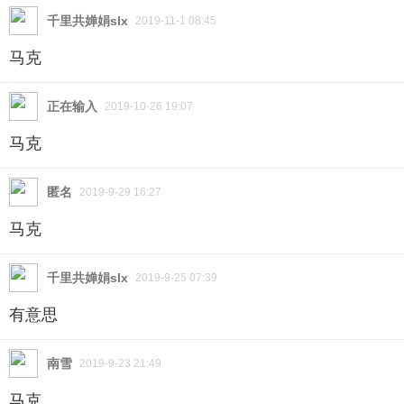
你近来可常有怪梦缠身？”
千里共婵娟slx
2019-11-1 08:45
马克
“你是哪里来的江湖骗子，我给你钱还不行吗？”许
仙掏出一块碎银子扔给他，道士接住：“小娘子莫要怀
正在输入
2019-10-26 19:07
疑，你家中只怕不太平。”
马克
“你才不太平。”许仙十分不悦。
匿名
2019-9-29 16:27
“今天怪了，有个臭道士在街上不依不饶追着我
马克
——”回家后，许仙一面整理绣筐，一面与大白抱怨。
千里共婵娟slx
2019-9-25 07:39
“是么？”大白抬眸睃了她一眼。
有意思
“想骗我买他的灵符，我偏不买！”
南雪
2019-9-23 21:49
“娘子就这么信我？”
马克