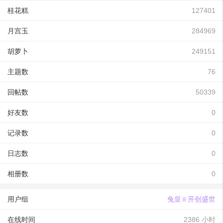
桂花糕
127401
月宫玉
284969
胡萝卜
249151
主题数
76
回帖数
50339
好友数
0
记录数
0
日志数
0
相册数
0
用户组
兔皇♕开创盛世
在线时间
2386 小时