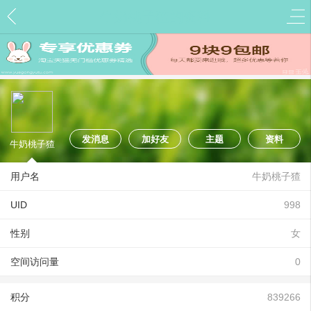
牛奶桃子猹的资料
发消息
加好友
主题
资料
牛奶桃子猹
用户名
牛奶桃子猹
UID
998
性别
女
空间访问量
0
积分
839266