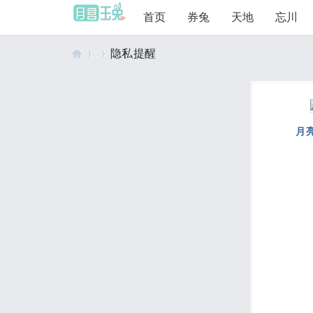
首页
券兔
天地
忘川
隐私提醒
月
›
›
月
宫