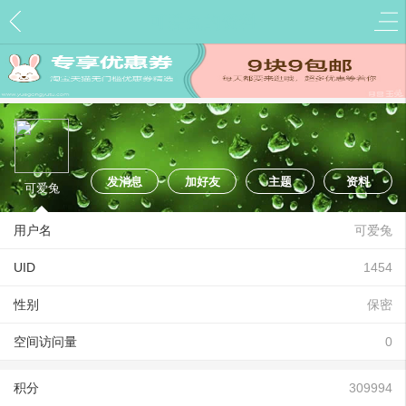
可爱兔的资料
发消息
加好友
主题
资料
可爱兔
用户名
可爱兔
UID
1454
性别
保密
空间访问量
0
积分
309994