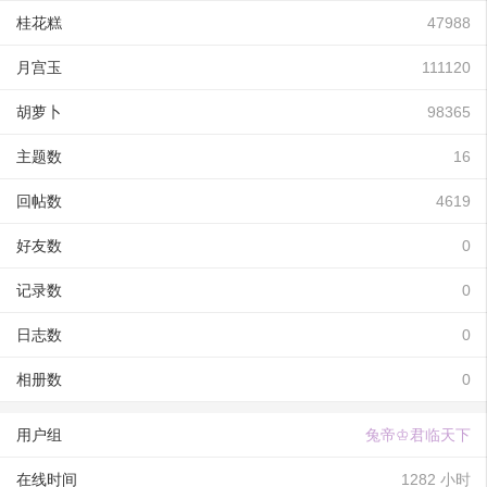
桂花糕
47988
月宫玉
111120
胡萝卜
98365
主题数
16
回帖数
4619
好友数
0
记录数
0
日志数
0
相册数
0
用户组
兔帝♔君临天下
在线时间
1282 小时