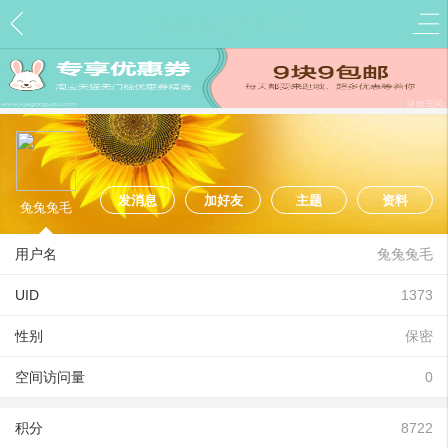
兔兔兔毛的资料
发消息
加好友
主题
资料
兔兔兔毛
用户名
兔兔兔毛
UID
1373
性别
保密
空间访问量
0
积分
8722