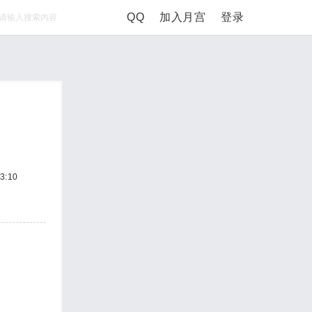
QQ
加入月宫
登录
3
3:10