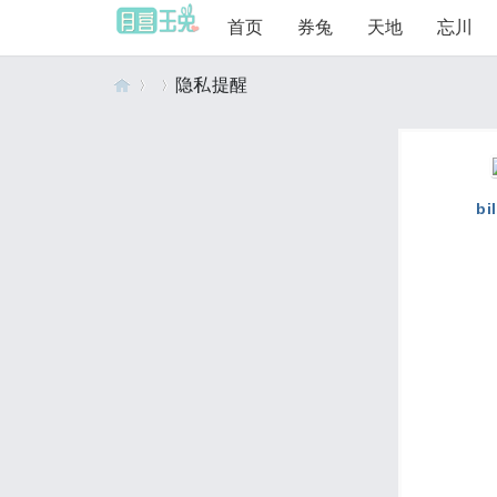
首页
券兔
天地
忘川
隐私提醒
月
›
›
bil
宫